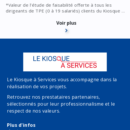
*Valeur de l’étude de faisabilité offerte à tous les
dirigeants de TPE (0 à 19 salariés) clients du Kiosque à
Services. Selon la problématique, l'audit comprend une
analyse de la situation et/ou une étude de potentiel
Voir plus
maximum et/ou un rapport forces/faiblesses et/ou
l'étude du modèle économique.
1 mois de test offert sans engagement, d'une valeur de
550 euros HT de 0 à 10 salariés et de 770 euros HT à
partir de 11 salariés.
Le Kiosque à Services vous accompagne dans la
réalisation de vos projets.
Retrouvez nos prestataires partenaires,
sélectionnés pour leur professionnalisme et le
respect de nos valeurs.
Plus d'infos