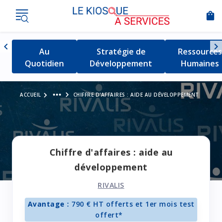
shopping_bag
Nav
chevron_left
chevron_right
Détail de la catégorie
Au
Détail de la catégorie
Stratégie de
Détail de l
Ressources
Naviguer vers la gauche
Quotidien
Développement
Humaines
Voir le fil d'Ariane
more_horiz
ACCUEIL
CHIFFRE D'AFFAIRES : AIDE AU DÉVELOPPEMENT
Chiffre d'affaires : aide au
développement
RIVALIS
Avantage :
790 € HT offerts et 1er mois test
offert*