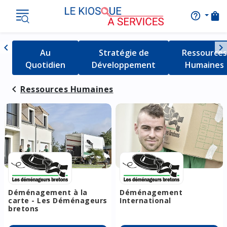
shopping_bag
help_outline
AIDE
Nav
chevron_left
chevron_right
Détail de la catégorie
Au
Détail de la catégorie
Stratégie de
Détail de l
Ressources
Naviguer vers la gauche
Quotidien
Développement
Humaines
Ressources Humaines
Déménagement à la
Déménagement
carte - Les Déménageurs
International
bretons