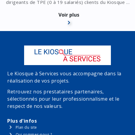
dirigeants de TPE (0 à 19 salariés) clients du Kiosque à
Services. Selon la problématique, l'audit comprend une
analyse de la situation et/ou une étude de potentiel
Voir plus
maximum et/ou un rapport forces/faiblesses et/ou
l'étude du modèle économique.
1 mois de test offert sans engagement, d'une valeur de
550 euros HT de 0 à 10 salariés et de 770 euros HT à
partir de 11 salariés.
Le Kiosque à Services vous accompagne dans la
réalisation de vos projets.
Retrouvez nos prestataires partenaires,
sélectionnés pour leur professionnalisme et le
respect de nos valeurs.
Plus d'infos
Plan du site
Qui sommes-nous ?