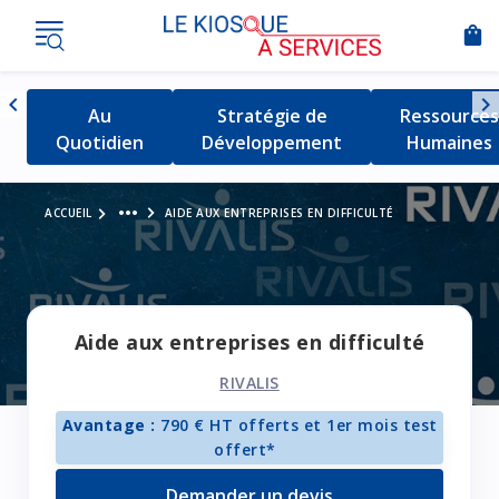
shopping_bag
Nav
chevron_left
chevron_right
Détail de la catégorie
Au
Détail de la catégorie
Stratégie de
Détail de l
Ressources
Naviguer vers la gauche
Quotidien
Développement
Humaines
Voir le fil d'Ariane
more_horiz
ACCUEIL
AIDE AUX ENTREPRISES EN DIFFICULTÉ
Aide aux entreprises en difficulté
RIVALIS
Avantage :
790 € HT offerts et 1er mois test
offert*
Demander un devis