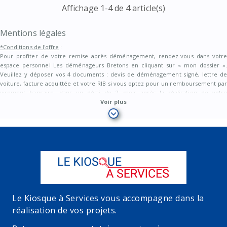
Affichage 1-4 de 4 article(s)
Mentions légales
*Conditions de l'offre
:
Pour profiter de votre remise après déménagement, rendez-vous dans votre
espace personnel Les déménageurs Bretons en cliquant sur « mon dossier ».
Veuillez y déposer vos 4 documents : devis de déménagement signé, lettre de
voiture, facture acquittée et votre RIB si vous optez pour un remboursement par
virement bancaire, dans un délai de 2 mois après la réalisation de votre
déménagement. Remboursement du montant de la remise par chèque ou par
Voir plus
virement bancaire sous 3 semaines maximum. A votre première connexion, la
création d’un mot de passe personnel sera nécessaire.
Validité de l'offre
:
Valable jusqu’au 31/12/2026 en France métropolitaine sur le montant total TTC,
hors assurance. Offre non rétroactive et non cumulable. Offre valable
uniquement en demandant un devis gratuit via Le Kiosque à Services en
complétant le formulaire de demande de devis. Non valable dans le cadre d’une
réservation effectuée en direct auprès d’une agence locale Les déménageurs
Le Kiosque à Services vous accompagne dans la
bretons.
réalisation de vos projets.
Voir nos conditions générales de ventes.