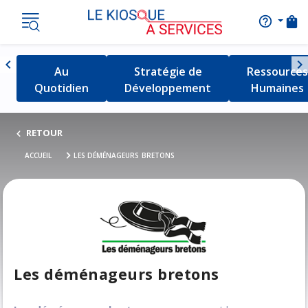
shopping_bag
help_outline
AIDE
Nav
chevron_left
chevron_right
Détail de la catégorie
Au
Détail de la catégorie
Stratégie de
Détail de l
Ressources
Naviguer vers la gauche
Quotidien
Développement
Humaines
RETOUR
ACCUEIL
LES DÉMÉNAGEURS BRETONS
Les déménageurs bretons