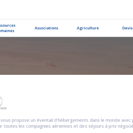
ssources
Associations
Agriculture
Devis
maines
naire
ly vous propose un éventail d'hébergements dans le monde avec p
sur toutes les compagnies aériennes et des séjours à prix négoci