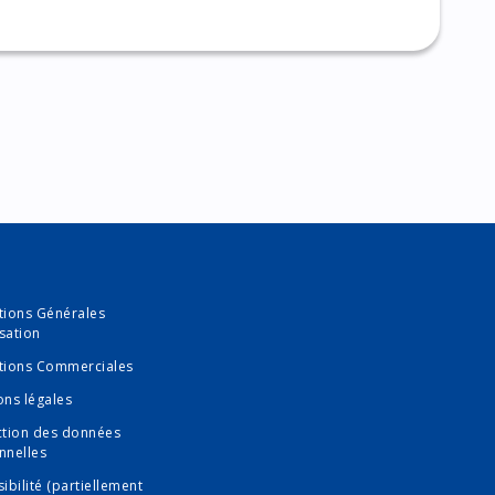
tions Générales
isation
tions Commerciales
ons légales
ction des données
nnelles
ibilité (partiellement