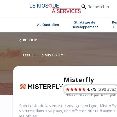
Rechercher
search
Stratégie de
Re
Au Quotidien
Développement
Hu
RETOUR
ACCUEIL
MISTERFLY
Misterfly
4.7/5
(290 avis)
Notes recueillies sur la page Avis du parte
Spécialiste de la vente de voyages en ligne, MisterF
voitures dans 160 pays, une offre de billets d’avion 
les offres.