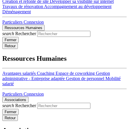
Création et refonte de site
Développer sa visibilité sur internet
Travaux de rénovation
Accompagnement au développement
Déménagement
Particuliers
Connexion
Ressources Humaines
search
Rechercher
Fermer
Retour
Ressources Humaines
Avantages salariés
Coaching
Espace de coworking
Gestion
administrative - Entreprise adaptée
Gestion de personnel
Mobilité
salarié
Particuliers
Connexion
Associations
search
Rechercher
Fermer
Retour