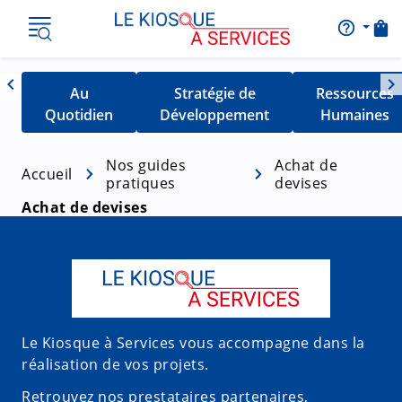
shopping_bag
help_outline
AIDE
Nav
chevron_left
chevron_right
Détail de la catégorie
Au
Détail de la catégorie
Stratégie de
Détail de la 
Ressources
Naviguer vers la gauche
Quotidien
Développement
Humaines
Nos guides
Achat de
Accueil
pratiques
devises
Achat de devises
Le Kiosque à Services vous accompagne dans la
réalisation de vos projets.
Retrouvez nos prestataires partenaires,