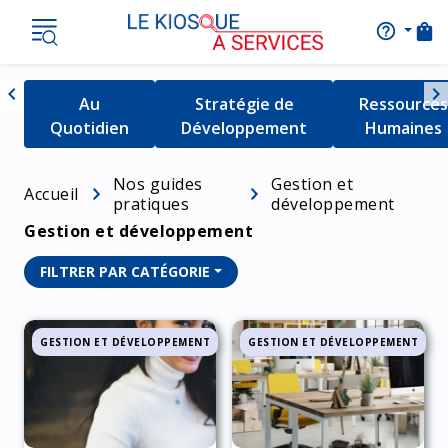
shopping_bag
help_outline
AIDE
Nav
chevron_left
chevron_right
Détail de la catégorie
Au
Détail de la catégorie
Stratégie de
Détail de l
Ressources
Naviguer vers la gauche
Quotidien
Développement
Humaines
Nos guides
Gestion et
Accueil
pratiques
développement
Gestion et développement
FILTRER PAR CATÉGORIE
GESTION ET DÉVELOPPEMENT
GESTION ET DÉVELOPPEMENT