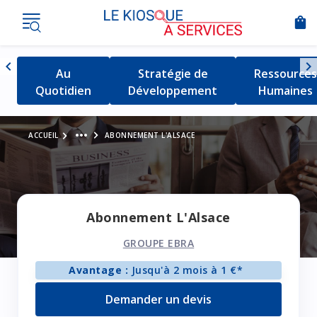
shopping_bag
Nav
chevron_left
chevron_right
Détail de la catégorie
Au
Détail de la catégorie
Stratégie de
Détail de l
Ressources
Naviguer vers la gauche
Quotidien
Développement
Humaines
Voir le fil d'Ariane
more_horiz
ACCUEIL
ABONNEMENT L'ALSACE
Abonnement L'Alsace
GROUPE EBRA
Avantage :
Jusqu'à 2 mois à 1 €*
Demander un devis