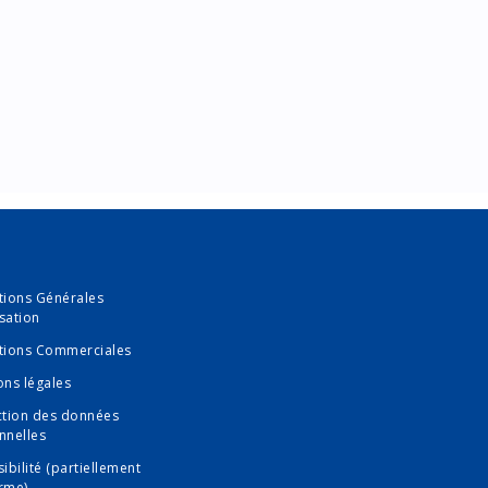
tions Générales
isation
tions Commerciales
ons légales
ction des données
nnelles
ibilité (partiellement
rme)