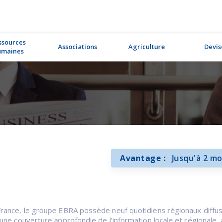
ssources
Associations
Agriculture
Devis
maines
Avantage :
Jusqu'à 2 mo
rance, le groupe EBRA possède neuf quotidiens régionaux diffus
e couverture approfondie de l’information locale et régionale, ai