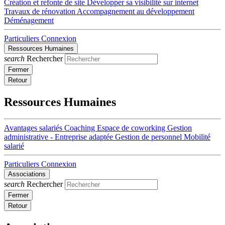
Création et refonte de site
Développer sa visibilité sur internet
Travaux de rénovation
Accompagnement au développement
Déménagement
Particuliers
Connexion
Ressources Humaines
search
Rechercher
Fermer
Retour
Ressources Humaines
Avantages salariés
Coaching
Espace de coworking
Gestion
administrative - Entreprise adaptée
Gestion de personnel
Mobilité
salarié
Particuliers
Connexion
Associations
search
Rechercher
Fermer
Retour