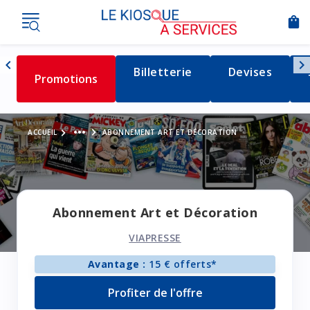
shopping_bag
Nav
chevron_left
chevron_right
Détail de la catégorie
Billetterie
Détail de la c
Devises
Détail de la catégorie
Promotions
Naviguer vers la gauche
Voir le fil d'Ariane
more_horiz
ACCUEIL
ABONNEMENT ART ET DÉCORATION
Abonnement Art et Décoration
VIAPRESSE
Avantage :
15 € offerts*
Profiter de l'offre