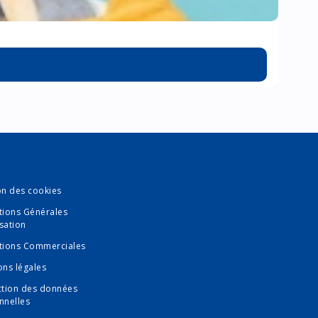
on des cookies
tions Générales
isation
tions Commerciales
ons légales
ction des données
nnelles