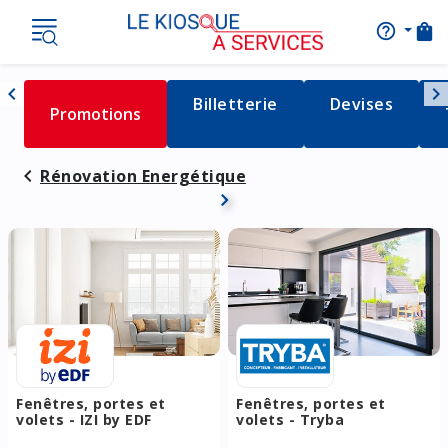
shopping_bag
help_outline
AIDE
Nav
chevron_left
chevron_right
Détail de la catégorie
Billetterie
Détail de la c
Devises
Détail de la catégorie
Promotions
Naviguer vers la gauche
Rénovation Energétique
Fenêtres, portes et
Fenêtres, portes et
volets - IZI by EDF
volets - Tryba