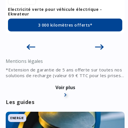
Electricité verte pour véhicule électrique -
Ekwateur
3 000 kilomètres offerts*
Mentions légales
*Extension de garantie de 5 ans offerte sur toutes nos
solutions de recharge (valeur 69 € TTC pour les prises
électriques renforcées). Pour plus d'informations, vous
**Autonomie calculée en fonction de la puissance de la
pouvez consulter nos CGV en cliquant ici :
prise renforcée et du temps de recharge (ex: 3,7 kW x
Voir plus
https://www.proxiserve.fr/zeborne/cgv
7h00 = 26 kWh), sous réserve de compatibilité de votre
abonnement électrique, du chargeur embarqué et de la
Les guides
capacité de la batterie de votre véhicule.
ENERGIE