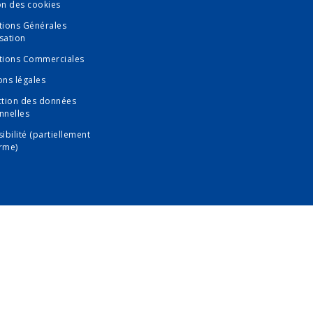
on des cookies
tions Générales
isation
tions Commerciales
ons légales
ction des données
nnelles
ibilité (partiellement
rme)