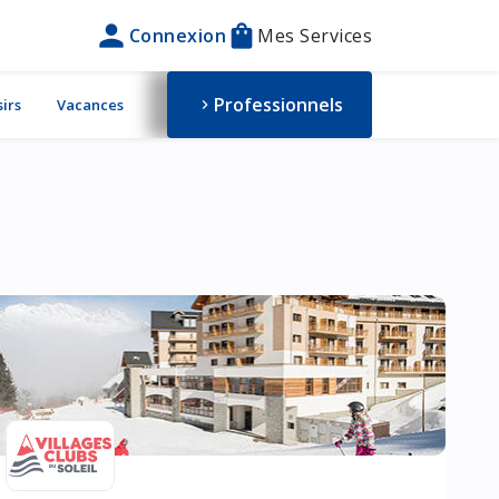
person
shopping_bag
Connexion
Mes Services
Professionnels
sirs
Vacances
chevron_right