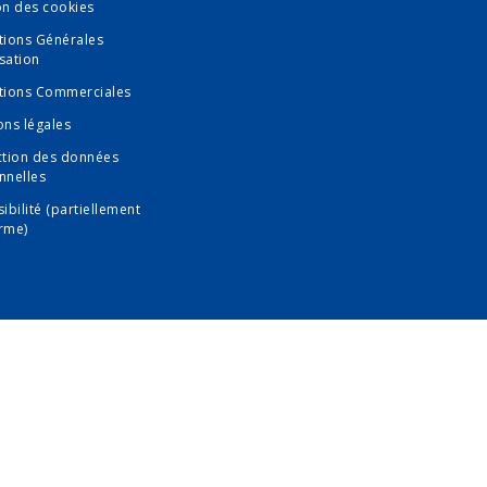
on des cookies
tions Générales
isation
tions Commerciales
ons légales
ction des données
nnelles
ibilité (partiellement
rme)