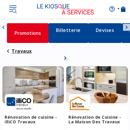
shopping_bag
help_outline
AIDE
Nav
chevron_left
chevron_right
Détail de la catégorie
Billetterie
Détail de la c
Devises
Détail de la catégorie
Promotions
Naviguer vers la gauche
Travaux
Rénovation de cuisine -
Rénovation de Cuisine -
illiCO Travaux
La Maison Des Travaux