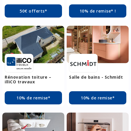
50€ offerts*
10% de remise* !
Rénovation toiture –
Salle de bains - Schmidt
illiCO travaux
10% de remise*
10% de remise*