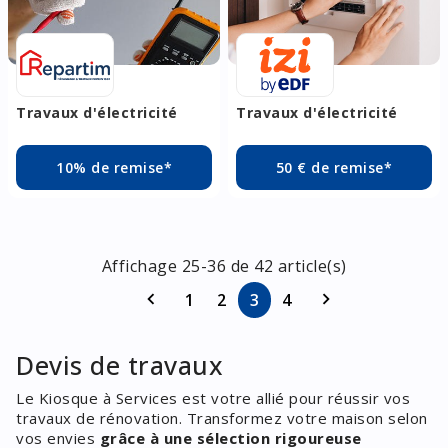
Travaux d'électricité
Travaux d'électricité
10% de remise*
50 € de remise*
Affichage 25-36 de 42 article(s)
Page précédente
Page suivant
keyboard_arrow_left
keyboard_arrow_right
Aller à la page
1
Aller à la page
2
Aller à la page
3
Aller à la page
4
Devis de travaux
Le Kiosque à Services est votre allié pour réussir vos
travaux de rénovation. Transformez votre maison selon
vos envies
grâce à une sélection rigoureuse