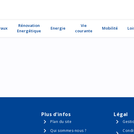
Rénovation
Vie
vaux
Energie
Mobilité
Loi
Energétique
courante
Plus d'infos
Légal
Plan du site
Gesti
Qui sommes-nous ?
Condi