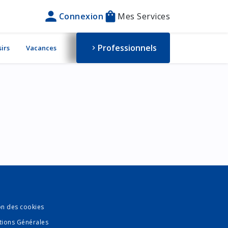
person
shopping_bag
Connexion
Mes Services
Professionnels
sirs
Vacances
chevron_right
on des cookies
tions Générales