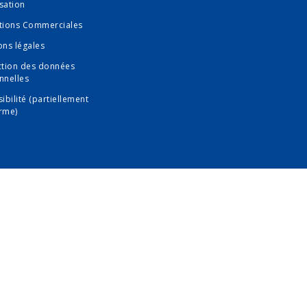
isation
tions Commerciales
ons légales
ction des données
nnelles
ibilité (partiellement
rme)