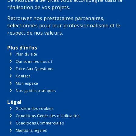
Le Kiosque à Services vous accompagne dans la
pour réparer soi-même ses appareils
réalisation de vos projets.
Retrouvez nos prestataires partenaires,
sélectionnés pour leur professionnalisme et le
respect de nos valeurs.
Plus d'infos
Plan du site
Qui sommes-nous ?
Foire Aux Questions
Contact
Mon espace
Nos guides pratiques
Légal
Gestion des cookies
Depuis le 1er Janvier 2021, 5 catégories de produits ont
Conditions Générales d'Utilisation
pour obligation de mettre à disposition du
Conditions Commerciales
Mentions légales
consommateur une note indiquant l’indice de