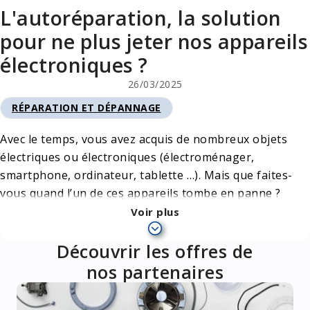
L'autoréparation, la solution
pour ne plus jeter nos appareils
électroniques ?
26/03/2025
RÉPARATION ET DÉPANNAGE
CATÉGORIE
Avec le temps, vous avez acquis de nombreux objets
électriques ou électroniques (électroménager,
smartphone, ordinateur, tablette …). Mais que faites-
vous quand l’un de ces appareils tombe en panne ?
Voir plus
Deux options s’offrent généralement à vous :
Découvrir les offres de
nos partenaires
Soit jeter votre appareil et en acheter un
nouveau
Ou alors le faire réparer