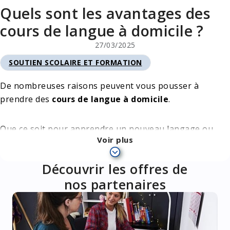
Quels sont les avantages des
cours de langue à domicile ?
27/03/2025
SOUTIEN SCOLAIRE ET FORMATION
CATÉGORIE
De nombreuses raisons peuvent vous pousser à
prendre des
cours de langue à domicile
.
Que ce soit pour apprendre un nouveau langage ou
Voir plus
perfectionner votre niveau, un bagage linguistique est
un atout indispensable aujourd'hui dans le monde du
Découvrir les offres de
travail. C'est également un plus dans votre vie
nos partenaires
personnelle si vous aimez voyager ou souhaitez
simplement ajouter de nouvelles cordes à votre arc.
Les
bienfaits de l'apprentissage
d'une langue sont