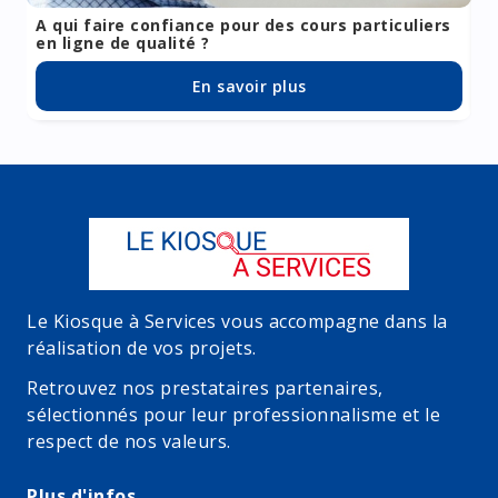
A qui faire confiance pour des cours particuliers
Re
en ligne de qualité ?
sc
En savoir plus
Alors que maîtriser plusieurs langues est un acquis
Le Kiosque à Services vous accompagne dans la
pour de plus en plus de personnes, un
bagage
réalisation de vos projets.
linguistique
devient un indispensable pour votre
parcours professionnel, mais également un
véritable
Retrouvez nos prestataires partenaires,
atout
personnel.
sélectionnés pour leur professionnalisme et le
respect de nos valeurs.
Plus d'infos