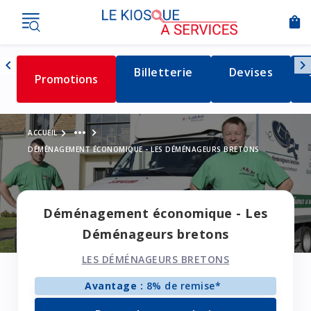
shopping_bag
Nav
chevron_left
chevron_right
Détail de la catégorie
Billetterie
Détail de la c
Devises
Détail de la catégorie
Promotions
Naviguer vers la gauche
Voir le fil d'Ariane
more_horiz
ACCUEIL
DÉMÉNAGEMENT ÉCONOMIQUE - LES DÉMÉNAGEURS BRETONS
Déménagement économique - Les
Déménageurs bretons
LES DÉMÉNAGEURS BRETONS
Avantage :
8% de remise*