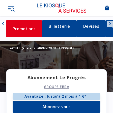
shopping_bag
Nav
chevron_left
chevron_right
Détail de la catégorie
Billetterie
Détail de la c
Devises
Détail de la catégorie
Promotions
Naviguer vers la gauche
Voir le fil d'Ariane
more_horiz
ACCUEIL
ABONNEMENT LE PROGRÈS
Abonnement Le Progrès
GROUPE EBRA
Avantage :
Jusqu'à 2 mois à 1 €*
Abonnez-vous