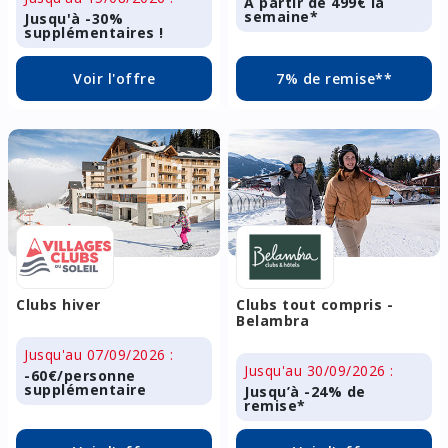
A partir de 499€ la
semaine*
Jusqu'à -30%
supplémentaires !
Voir l'offre
7% de remise**
Clubs hiver
Clubs tout compris -
Belambra
Jusqu'au 07/09/2026 :
Jusqu'au 30/09/2026 :
-60€/personne
supplémentaire
Jusqu’à -24% de
remise*