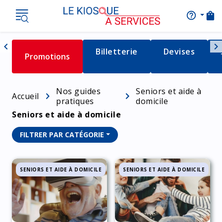
shopping_bag
help_outline
AIDE
Nav
chevron_left
chevron_right
Détail de la catégorie
Billetterie
Détail de la c
Devises
Détail de la catégorie
Promotions
Naviguer vers la gauche
Nos guides
Seniors et aide à
Accueil
pratiques
domicile
Seniors et aide à domicile
FILTRER PAR CATÉGORIE
SENIORS ET AIDE À DOMICILE
SENIORS ET AIDE À DOMICILE