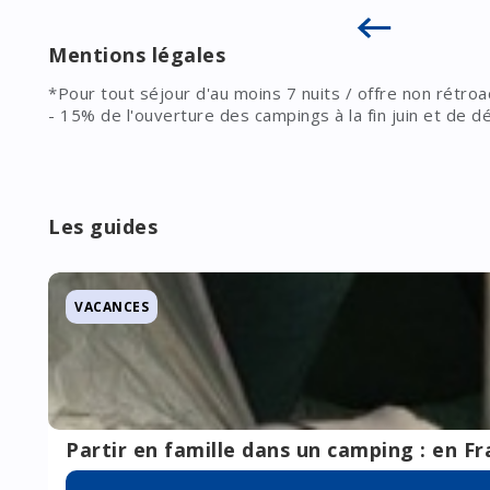
Mentions légales
*Pour tout séjour d'au moins 7 nuits / offre non rétroa
- 15% de l'ouverture des campings à la fin juin et de
- 5% en juillet
Remises cumulables avec les promotions en cours sur l
- 3% en août
Les prix applicables sont ceux directement issus des 
en attente de paiement (hors ventes de nos partenaire
Les guides
VACANCES
Partir en famille dans un camping : en Fr