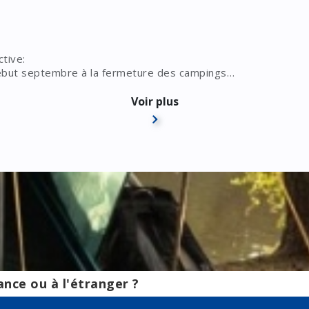
ctive:
 début septembre à la fermeture des campings
e site www.homair.com. (soit jusqu'à 40% de remise en cumul
Voir plus
sites Internet www.homair.com et/ou des sites des campings 
s présents sur nos sites web tel que Allcamps ou Roan et sig
ance ou à l'étranger ?