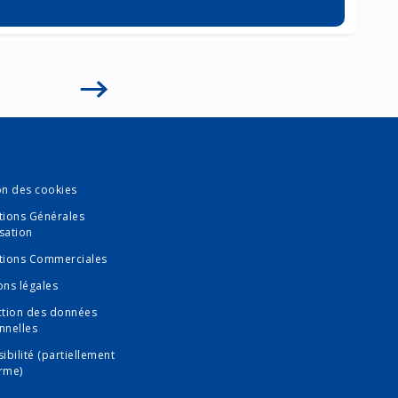
on des cookies
tions Générales
isation
tions Commerciales
ons légales
ction des données
nnelles
ibilité (partiellement
rme)