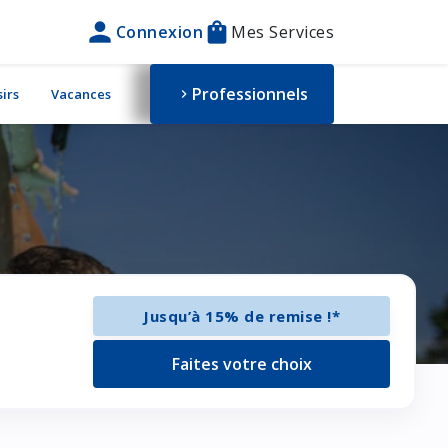
person
shopping_bag
Connexion
Mes Services
Professionnels
sirs
Vacances
chevron_right
Jusqu’à 15% de remise !*
Faites votre choix