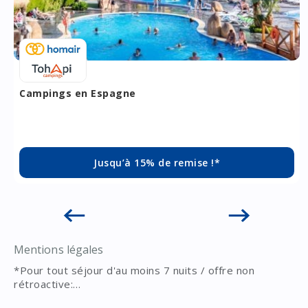
Campings en Espagne
Jusqu’à 15% de remise !*
Mentions légales
*Pour tout séjour d'au moins 7 nuits / offre non
rétroactive:
- 15% de l'ouverture des campings à la fin juin et de
Remises cumulables avec les promotions en cours sur le