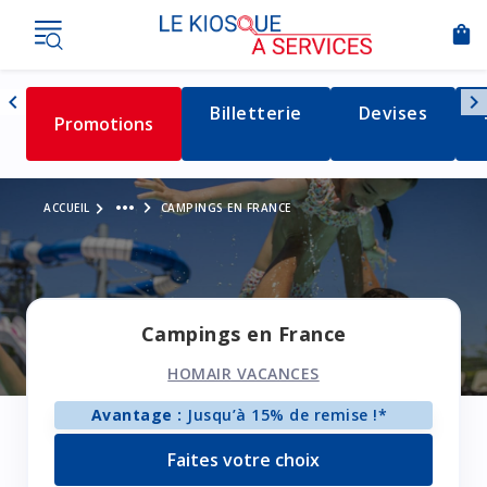
shopping_bag
Nav
chevron_left
chevron_right
Détail de la catégorie
Billetterie
Détail de la c
Devises
Détail de la catégorie
Promotions
Naviguer vers la gauche
Voir le fil d'Ariane
more_horiz
ACCUEIL
CAMPINGS EN FRANCE
Campings en France
HOMAIR VACANCES
Avantage :
Jusqu’à 15% de remise !*
Faites votre choix