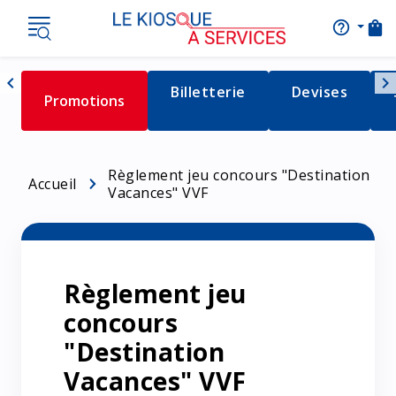
shopping_bag
help_outline
AIDE
Nav
chevron_left
chevron_right
Détail de la catégorie
Billetterie
Détail de la c
Devises
Détail de la catégorie
Promotions
Naviguer vers la gauche
Règlement jeu concours "Destination
Accueil
Vacances" VVF
Règlement jeu
concours
"Destination
Vacances" VVF