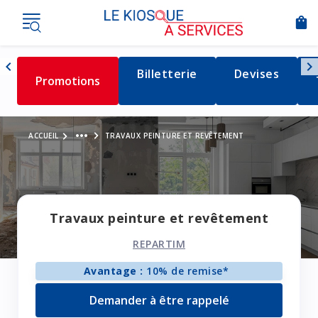
shopping_bag
Nav
chevron_left
chevron_right
Détail de la catégorie
Billetterie
Détail de la c
Devises
Détail de la catégorie
Promotions
Naviguer vers la gauche
Voir le fil d'Ariane
more_horiz
ACCUEIL
TRAVAUX PEINTURE ET REVÊTEMENT
Travaux peinture et revêtement
REPARTIM
Avantage :
10% de remise*
Demander à être rappelé