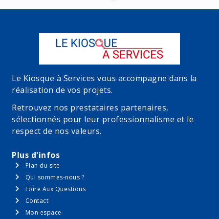
offre est réservée aux clients Kiosque à Services
cumulable avec les avantages issus de nos contrats en
identifiés comme ayant utilisé la plateforme pour la
cours (y compris, mais sans s'y limiter, les contrats
réalisation de leur devis.
Carte Or et Avantages), ni avec toute autre offre
promotionnelle ou campagne marketing simultanée.
Priorité des offres Kiosque à Services : En cas de
réalisation d'un devis via le Kiosque à Services, l'offre
proposée sur la plateforme prévaudra sur toute autre
offre contractuelle ou promotionnelle en cours.
Le Kiosque à Services vous accompagne dans la
réalisation de vos projets.
Retrouvez nos prestataires partenaires,
sélectionnés pour leur professionnalisme et le
respect de nos valeurs.
Plus d'infos
Plan du site
Qui sommes-nous ?
Foire Aux Questions
Contact
Mon espace