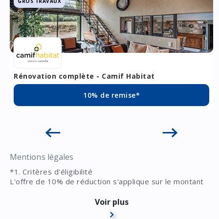
GROS TRAVAUX
Rénovation complète - Camif Habitat
10% de remise*
Mentions légales
*1. Critères d'éligibilité
L'offre de 10% de réduction s'applique sur le montant
total hors taxes (HT) des devis réalisés exclusivement
par les clients ayant accédé à nos services via la
2. Critères de limitation
Voir plus
plateforme du partenariat Kiosque à Services. Cette
Non-cumul des avantages : cette offre n'est pas