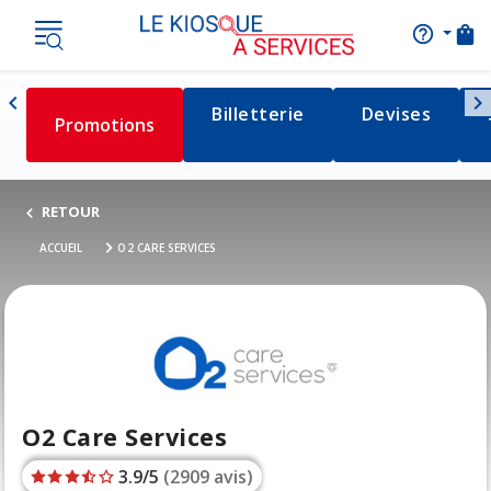
shopping_bag
help_outline
AIDE
Nav
chevron_left
chevron_right
Détail de la catégorie
Billetterie
Détail de la c
Devises
Détail de la catégorie
Promotions
Naviguer vers la gauche
RETOUR
ACCUEIL
O2 CARE SERVICES
O2 Care Services
3.9/5
(2909 avis)