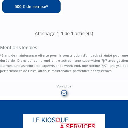
500 € de remise*
Affichage 1-1 de 1 article(s)
Mentions légales
*2 ans de maintenance offerte pour la souscription d'un pack sérénité pour une
durée de 10 ans qui comprend entre autres : une supervision 7j/7 avec gestion
alarmés, une astreinte de supervision le week-end, une hotline 7j/7, l'analyse des
performances de l'installation, la maintenance préventive des systèmes.
Offre réservée aux clients CIC et Crédit Mutuel ayant rempli un formulaire sur le
Voir plus
site du Kiosque à services.
EDF solutions solaires– 150 allée des Noisetiers – ZAC du Puy d’Or – 69760
LIMONEST – SAS au capital de 36 000 000 euros – RCS Lyon B 433 160 900 – EDF
solutions solaires est une filiale du Groupe EDF – Directeur de Publication :
Benjamin Declas, en qualité de Président d’EDF solutions solaires
Les informations recueillies lorsque vous complétez et soumettez ce formulaire