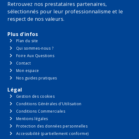
Retrouvez nos prestataires partenaires,
Un onduleur central, ou des micro onduleurs,
sélectionnés pour leur professionnalisme et le
qui transforme le courant continu produit par
respect de nos valeurs.
les panneaux solaires en courant alternatif
Plus d'infos
C’est ce courant alternatif que vous pourrez utiliser
Plan du site
pour alimenter votre maison en électricité.
Qui sommes-nous ?
Foire Aux Questions
En décidant d’installer des panneaux solaires, vous
Contact
produisez vous-même une partie de l’énergie dont vous
Mon espace
avez besoin, c’est ce qu’on appelle l’autoconsommation
Nos guides pratiques
photovoltaïque, qui présente plusieurs avantages :
Légal
Gestion des cookies
Faire baisser votre facture d’électricité
Conditions Générales d'Utilisation
Conditions Commerciales
Contribuer à la transition énergétique
Mentions légales
Valoriser votre maison
Protection des données personnelles
Accessibilité (partiellement conforme)