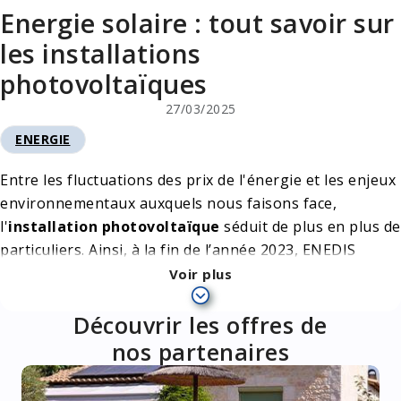
Energie solaire : tout savoir sur
les installations
photovoltaïques
27/03/2025
ENERGIE
CATÉGORIE
Entre les fluctuations des prix de l'énergie et les enjeux
environnementaux auxquels nous faisons face,
l'
installation photovoltaïque
séduit de plus en plus de
particuliers. Ainsi, à la fin de l’année 2023, ENEDIS
(distributeur et gestionnaire du réseau électrique)
Voir plus
comptabilisait en France plus de 834 000 installations
photovoltaïques.
Découvrir les offres de
nos partenaires
L'
installation photovoltaïque
est une démarche
écologique, encouragée à l'échelle nationale mais