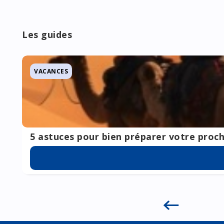
- 3% en août
Les prix applicables sont ceux directement issus des 
en attente de paiement (hors ventes de nos partenaire
Les guides
VACANCES
5 astuces pour bien préparer votre proch