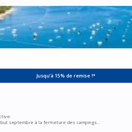
Jusqu’à 15% de remise !*
ctive:
 début septembre à la fermeture des campings
e site www.homair.com. (soit jusqu'à 40% de remise en cumul