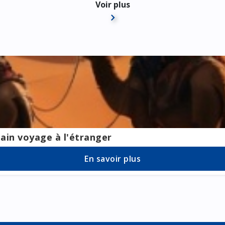
Voir plus
sites Internet www.homair.com et/ou des sites des campings 
s présents sur nos sites web tel que Allcamps ou Roan et sig
ain voyage à l'étranger
En savoir plus