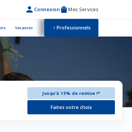
person
shopping_bag
Connexion
Mes Services
Professionnels
sirs
Vacances
chevron_right
Jusqu’à 15% de remise !*
Faites votre choix