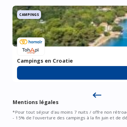
CAMPINGS
Campings en Croatie
Mentions légales
*Pour tout séjour d'au moins 7 nuits / offre non rétroa
- 15% de l'ouverture des campings à la fin juin et de
- 5% en juillet
Remises cumulables avec les promotions en cours sur l