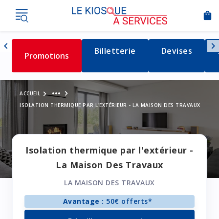
shopping_bag
Nav
chevron_left
chevron_right
Détail de la catégorie
Billetterie
Détail de la c
Devises
Détail de la catégorie
Promotions
Naviguer vers la gauche
Voir le fil d'Ariane
more_horiz
ACCUEIL
ISOLATION THERMIQUE PAR L'EXTÉRIEUR - LA MAISON DES TRAVAUX
Isolation thermique par l'extérieur -
La Maison Des Travaux
LA MAISON DES TRAVAUX
Avantage :
50€ offerts*