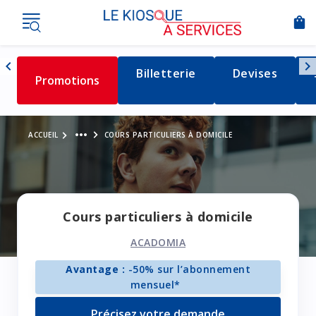
shopping_bag
Nav
chevron_left
chevron_right
Détail de la catégorie
Billetterie
Détail de la c
Devises
Détail de la catégorie
Promotions
Naviguer vers la gauche
Voir le fil d'Ariane
more_horiz
ACCUEIL
COURS PARTICULIERS À DOMICILE
Cours particuliers à domicile
ACADOMIA
Avantage :
-50% sur l’abonnement
mensuel*
Précisez votre demande