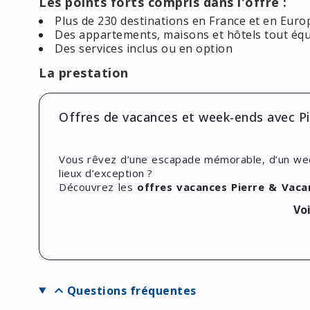
Les points forts compris dans l'offre :
Plus de 230 destinations en France et en Europ
Des appartements, maisons et hôtels tout équi
Des services inclus ou en option
La prestation
Offres de vacances et week-ends avec Pi
Vous rêvez d’une escapade mémorable, d’un wee
lieux d’exception ?
Découvrez les
offres vacances Pierre & Vaca
alliant confort, nature et activités variées, en Fr
Voi
Que vous soyez amateur de bord de mer, de m
propose une large gamme d’hébergements et d’ex
Profitez dès maintenant de réductions de
5%, 1
village vacances, en cliquant sur
"J'en profite"
!
expand_more
Questions fréquentes
Partez en toute sérénité avec Pierre & 