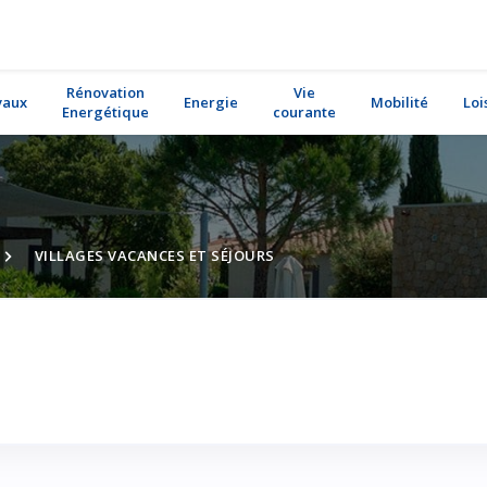
Rénovation
Vie
vaux
Energie
Mobilité
Loi
Energétique
courante
VILLAGES VACANCES ET SÉJOURS