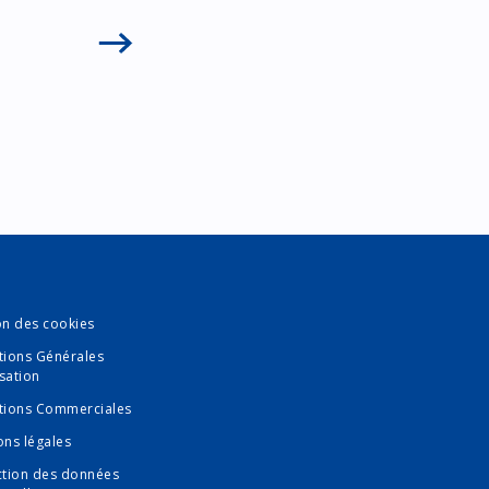
tiques limitées dans le temps, activées ou identifiées
s
on des cookies
tions Générales
isation
tions Commerciales
ons légales
ction des données