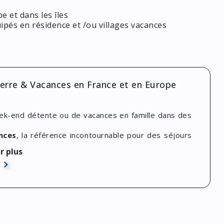
e et dans les îles
pés en résidence et /ou villages vacances
erre & Vacances en France et en Europe
k-end détente ou de vacances en famille dans des
nces
, la référence incontournable pour des séjours
ance et à travers toute l’Europe.
r plus
ontagne ou de campagne, Pierre & Vacances vous
périences pour satisfaire toutes vos envies.
0% et jusqu'à 24%
sur vos prochaines vacances en
Vacances