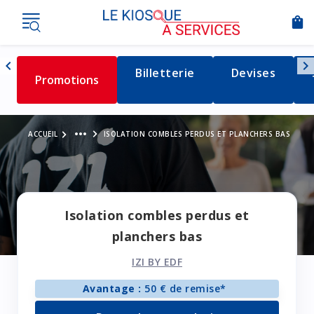
shopping_bag
Nav
chevron_left
chevron_right
Détail de la catégorie
Billetterie
Détail de la c
Devises
Détail de la catégorie
Promotions
Naviguer vers la gauche
Voir le fil d'Ariane
more_horiz
ACCUEIL
ISOLATION COMBLES PERDUS ET PLANCHERS BAS
Isolation combles perdus et
planchers bas
IZI BY EDF
Avantage :
50 € de remise*