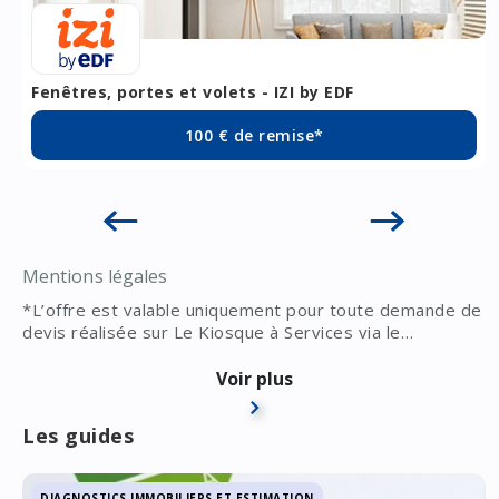
Fenêtres, portes et volets - IZI by EDF
100 € de remise*
Mentions légales
*L’offre est valable uniquement pour toute demande de
devis réalisée sur Le Kiosque à Services via le
formulaire prévu à cet effet. Elle est valable à compter
de la date de la demande et jusqu’au 31/12/2026 en
Voir plus
France Métropolitaine. Elle n’est pas valable dans le
cadre d’une réservation de diagnostics effectués en
Les guides
direct auprès de nos agences locales. Le client est
rappelé ou contacté par mail sous 24 heures ouvrées à
compter de sa demande de devis. Les diagnostics sont
DIAGNOSTICS IMMOBILIERS ET ESTIMATION